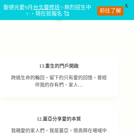
X
聖德光愛9月
台北靈修班
✨熱烈招生中
前往了解
✨，現在就報名 🥰
跳
至
主
要
內
容
13.重生的門戶開啟
跨過生命的輪回，留下的只有愛的回憶，曾經
伴我的存有們、家人…
12.蓋亞分享愛的本質
我親愛的家人們，我是蓋亞，很高興在場域中