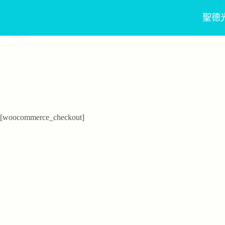
聖德
跳
至
主
要
內
容
[woocommerce_checkout]