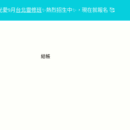
光愛9月
台北靈修班
✨熱烈招生中✨，現在就報名 🥰
首頁
關於
課程
連絡我們
服務項目
結帳